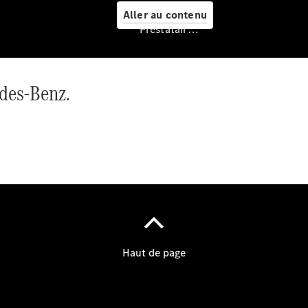
- 2025
Aller au contenu
Offre
Prestataire / Protection des données
Carrosserie
edes-Benz.
Après-Vente
Rendez-