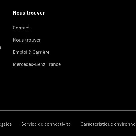
vous
après-
vente
Nos
offres
après-
vente
Opération
Parc Ancien
2025