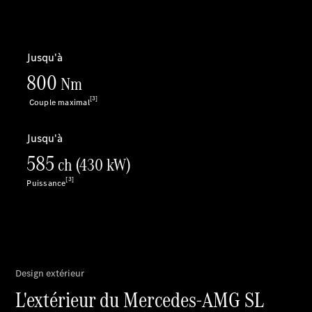
Après-vente
Mercedes-
Benz
Services
d'entretien
Accessoires
d’origine
Prendre un
rendez-
vous SAV
Rechercher
un
Distributeur