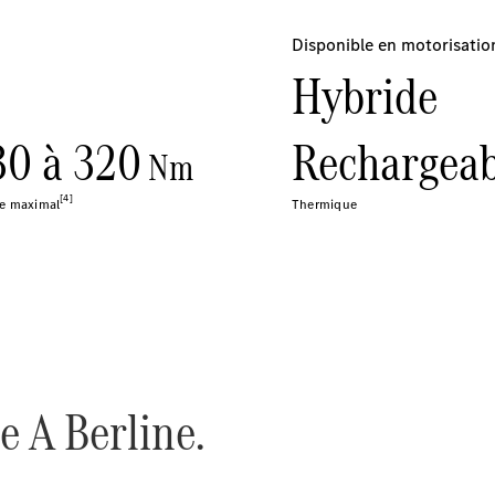
Après-vente
Mercedes-
Benz
Services
d'entretien
Accessoires
d’origine
Prendre un
rendez-
vous SAV
Rechercher
un
Distributeur