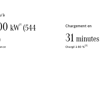
Après-vente
Mercedes-
Benz
Services
d'entretien
Accessoires
d’origine
Prendre un
rendez-
vous SAV
Rechercher
un
Distributeur