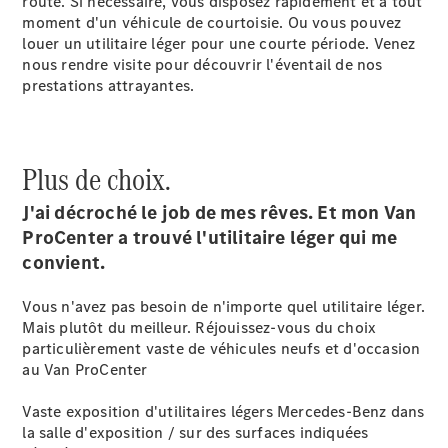
route. Si nécessaire, vous disposez rapidement et à tout
moment d'un véhicule de courtoisie. Ou vous pouvez
Après-Vente
louer un utilitaire léger pour une courte période. Venez
nous rendre visite pour découvrir l'éventail de nos
prestations attrayantes.
Plus de choix.
J'ai décroché le job de mes rêves. Et mon Van
Rendez-
ProCenter a trouvé l'utilitaire léger qui me
vous
après-
convient.
vente
Nos
Vous n'avez pas besoin de n'importe quel utilitaire léger.
offres
Mais plutôt du meilleur. Réjouissez-vous du choix
après-
particulièrement vaste de véhicules neufs et d'occasion
vente
au Van ProCenter
Vaste exposition d'utilitaires légers Mercedes-Benz dans
la salle d'exposition / sur des surfaces indiquées