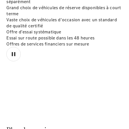
séparément
Grand choix de véhicules de réserve disponibles à court
terme
Vaste choix de véhicules d'occasion avec un standard
de qualité certifié
Offre d'essai systématique
Essai sur route possible dans les 48 heures
Offres de services financiers sur mesure
Les
prestations
et
accessoires
Mercedes-
Benz
00:00 / 00:00